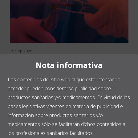
19 Sep 2026
Jornadas de actualización de
Nota informativa
implantes cortos y regeneración
ósea Las Palmas
Los contenidos del sitio web al que está intentando
acceder pueden considerarse publicidad sobre
productos sanitarios y/o medicamentos. En virtud de las
19 septiembre, 2026
bases legislativas vigentes en materia de publicidad e
Colegio Oficial de Dentistas de Las Palmas
información sobre productos sanitarios y/o
Las Palmas
medicamentos sólo se facilitarán dichos contenidos a
los profesionales sanitarios facultados.