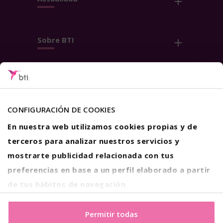
Sobre BTI
Contacto
Síguenos
CONFIGURACIÓN DE COOKIES
En nuestra web utilizamos cookies propias y de
terceros para analizar nuestros servicios y
mostrarte publicidad relacionada con tus
preferencias en base a un perfil elaborado a partir
Aviso Legal
Privacidad
de tus hábitos de navegación.
Política de Cookies
Si estás de acuerdo con nuestras cookies, haz click en el
botón "Permitir todas". También puedes pinchar
aquí
Permitir todas
© 2026 BTI Biotechnology Institute