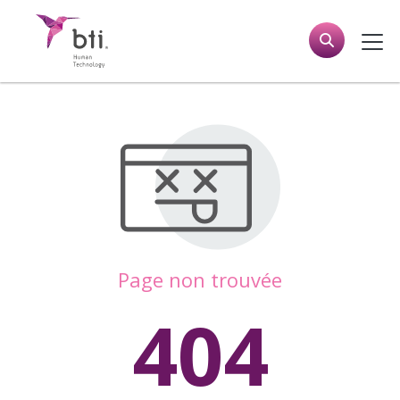
Page non trouvée
404