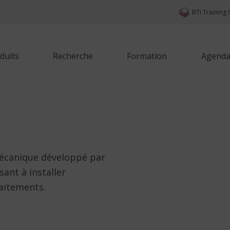
BTI Training 
duits
Recherche
Formation
Agenda 
écanique développé par
ant à installer
aitements.