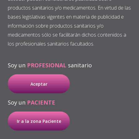
productos sanitarios y/o medicamentos. En virtud de las
bases legislativas vigentes en materia de publicidad e
información sobre productos sanitarios y/o
Tipos de formación
medicamentos sólo se facilitarán dichos contenidos a
los profesionales sanitarios facultados.
Soy un
PROFESIONAL
sanitario
FORMACIÓN
ESTANCIAS
BTI IMPLANT
CONTINUADA
CLÍNICAS
SYSTEM
Aceptar
Soy un
PACIENTE
Ir a la zona Paciente
BTI PLUS
JORNADAS
TECNOLOGÍA