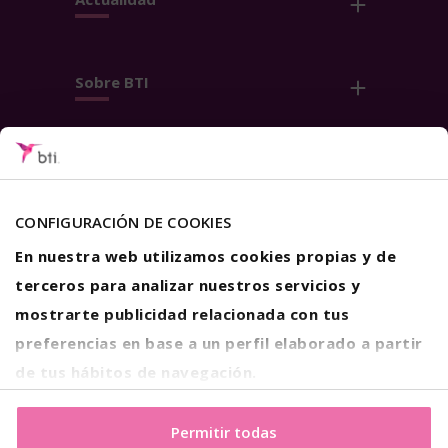
Sobre BTI
Contacto
Síguenos
CONFIGURACIÓN DE COOKIES
En nuestra web utilizamos cookies propias y de
terceros para analizar nuestros servicios y
mostrarte publicidad relacionada con tus
preferencias en base a un perfil elaborado a partir
Aviso Legal
Privacidad
de tus hábitos de navegación.
Política de Cookies
Si estás de acuerdo con nuestras cookies, haz click en el
botón "Permitir todas". También puedes pinchar
aquí
Permitir todas
© 2026 BTI Biotechnology Institute