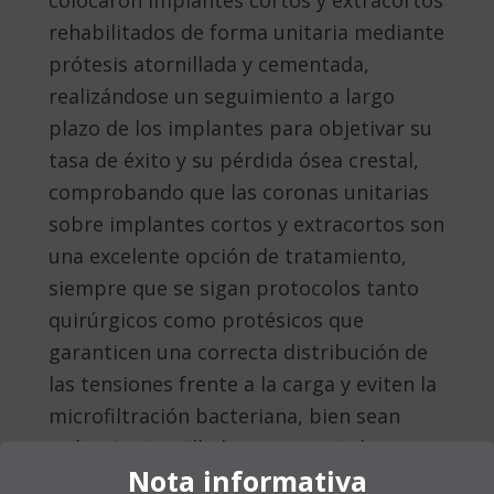
rehabilitados de forma unitaria mediante
prótesis atornillada y cementada,
realizándose un seguimiento a largo
plazo de los implantes para objetivar su
tasa de éxito y su pérdida ósea crestal,
comprobando que las coronas unitarias
sobre implantes cortos y extracortos son
una excelente opción de tratamiento,
siempre que se sigan protocolos tanto
quirúrgicos como protésicos que
garanticen una correcta distribución de
las tensiones frente a la carga y eviten la
microfiltración bacteriana, bien sean
prótesis atornilladas o cementadas.
Nota informativa