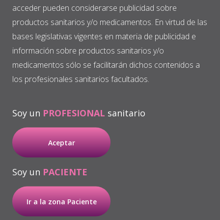
acceder pueden considerarse publicidad sobre
importantes beneficios clínicos para los
productos sanitarios y/o medicamentos. En virtud de las
pacientes.
bases legislativas vigentes en materia de publicidad e
El reportaje destacó el carácter pionero y
información sobre productos sanitarios y/o
la proyección internacional del Instituto,
medicamentos sólo se facilitarán dichos contenidos a
que combina atención médica de
los profesionales sanitarios facultados.
vanguardia, investigación científica y
formación especializada, consolidándose
Soy un
PROFESIONAL
sanitario
como un verdadero emblema de la
innovación vasca en el ámbito de la salud.
Aceptar
Más información
Soy un
PACIENTE
Ir a la zona Paciente