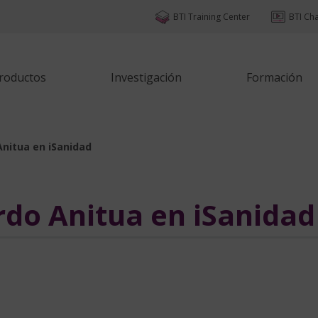
BTI Training Center
BTI Ch
Productos
Investigación
Formación
Anitua en iSanidad
rdo Anitua en iSanidad