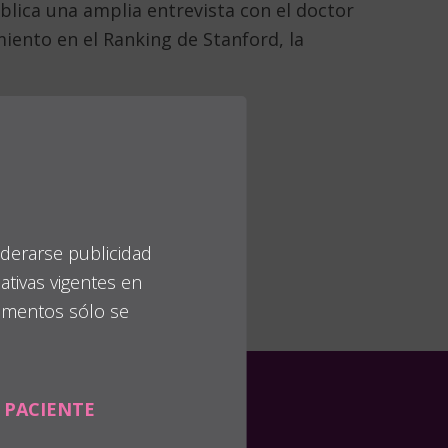
blica una amplia entrevista con el doctor
miento en el Ranking de Stanford, la
derarse publicidad
ativas vigentes en
camentos sólo se
n
PACIENTE
Contacto