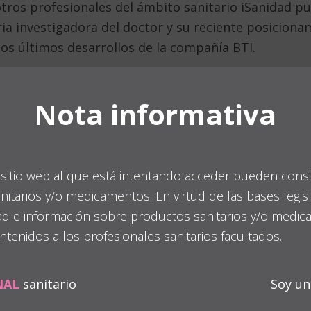
tros profesionales del ámbito sanitario iSanidad pu
ria investigadora del doctor y su reciente posiciona
los últimos desarrollos de la compañía BTI.
Nota informativa
Más información
sitio web al que está intentando acceder pueden consi
itarios y/o medicamentos. En virtud de las bases legisl
ad e información sobre productos sanitarios y/o medi
ontenidos a los profesionales sanitarios facultados.
NAL
sanitario
Soy u
Investigación