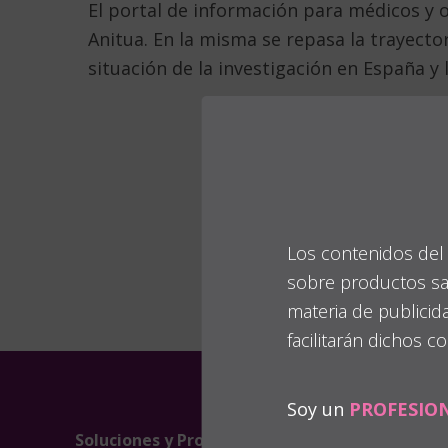
El portal de información para médicos y o
Anitua. En la misma se repasa la trayecto
situación de la investigación en España y 
Los contenidos del 
sobre productos san
materia de publicid
facilitarán dichos c
Soy un
PROFESIO
Soluciones y Productos