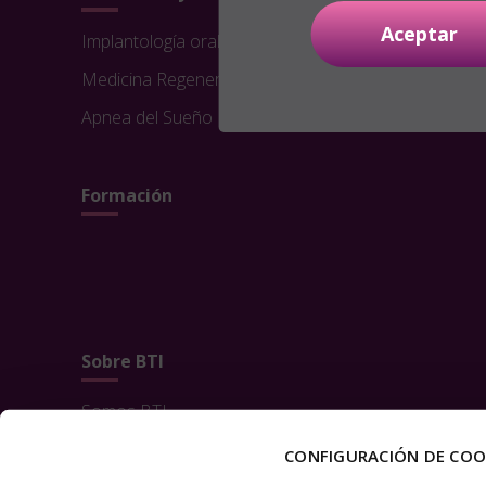
Aceptar
Implantología oral
Medicina Regenerativa
Apnea del Sueño
Formación
Sobre BTI
Somos BTI
RSC
CONFIGURACIÓN DE COO