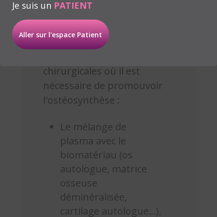
Je suis un
PATIENT
de plasma riche en facteurs
de croissance et du
Aller sur l'espace Patient
biomatériau, est utilisé dans
les interventions
chirurgicales où il est
nécessaire de promouvoir
l'ostéosynthèse :
Le mélange de
plasma avec le
biomatériau (os
autologue, matrice
osseuse
déminéralisée,
cartilage autologue...),