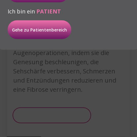
Ich bin ein
PATIENT
Autologe Fibrinformulierungen aus
Plasma, die reich an
Gehe zu Patientenbereich
Wachstumsfaktoren sind, dienen
verbessern die Ergebnisse bei
Augenoperationen, indem sie die
Genesung beschleunigen, die
Sehschärfe verbessern, Schmerzen
und Entzündungen reduzieren und
eine Fibrose verringern.
Weitere Informationen