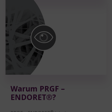
Warum PRGF –
ENDORET®?
®