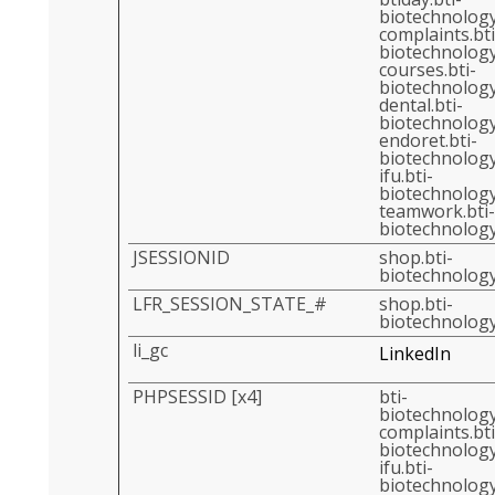
biotechnology
complaints.bti
biotechnology
courses.bti-
biotechnology
dental.bti-
biotechnology
endoret.bti-
biotechnology
ifu.bti-
biotechnology
teamwork.bti-
biotechnology
JSESSIONID
shop.bti-
biotechnology
LFR_SESSION_STATE_#
shop.bti-
biotechnology
li_gc
LinkedIn
PHPSESSID [x4]
bti-
biotechnology
complaints.bti
biotechnology
ifu.bti-
biotechnology