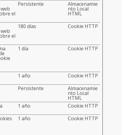
Persistente
Almacenamie
a web
nto Local
obre el
HTML
180 días
Cookie HTTP
a web
obre el
rma
1 día
Cookie HTTP
 de
ookie
1 año
Cookie HTTP
Persistente
Almacenamie
nto Local
HTML
ta
1 año
Cookie HTTP
ookies
1 año
Cookie HTTP