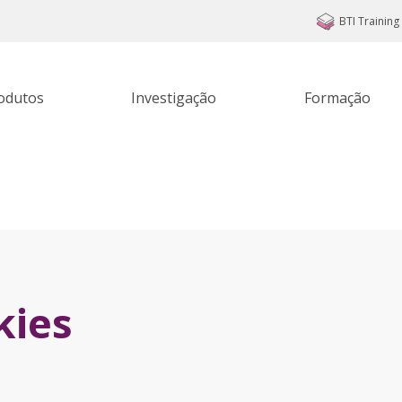
BTI Training
rodutos
Investigação
Formação
kies