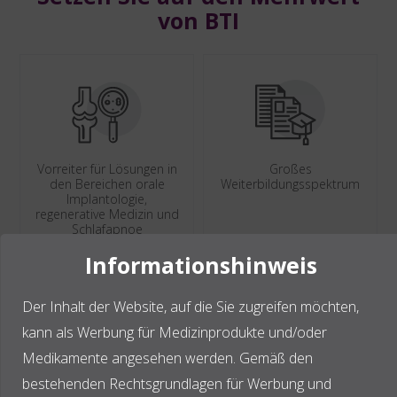
von BTI
Vorreiter für Lösungen in
Großes
den Bereichen orale
Weiterbildungsspektrum
Implantologie,
regenerative Medizin und
Schlafapnoe
Informationshinweis
Der Inhalt der Website, auf die Sie zugreifen möchten,
kann als Werbung für Medizinprodukte und/oder
Medikamente angesehen werden. Gemäß den
Langjährige Erfahrung in
Breites Angebot an
bestehenden Rechtsgrundlagen für Werbung und
der Fachbranche
Kursen und Seminaren