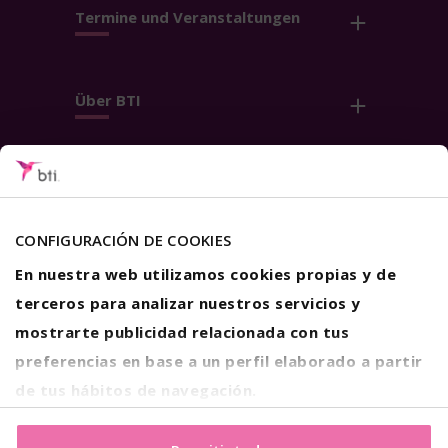
Termine und Veranstaltungen
Über BTI
Kontakt
Folge uns
CONFIGURACIÓN DE COOKIES
En nuestra web utilizamos cookies propias y de
terceros para analizar nuestros servicios y
mostrarte publicidad relacionada con tus
preferencias en base a un perfil elaborado a partir
Nutzungsbedingungen
de tus hábitos de navegación.
Datenschutz
Cookies
Impressum
Si estás de acuerdo con nuestras cookies, haz click en el
botón "Permitir todas". También puedes pinchar
aquí