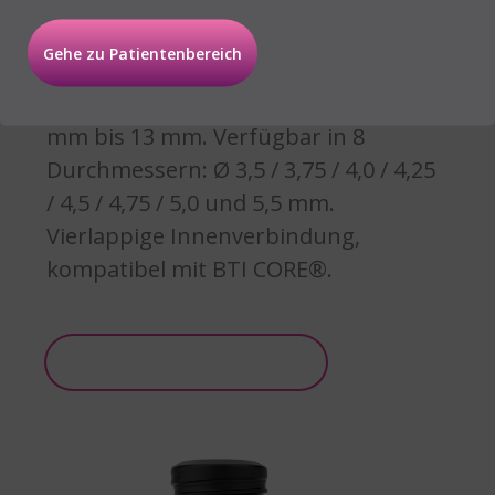
Das CORE-X® Implantat
Gehe zu Patientenbereich
Große Auswahl an Längen von 4,5
mm bis 13 mm. Verfügbar in 8
Durchmessern: Ø 3,5 / 3,75 / 4,0 / 4,25
/ 4,5 / 4,75 / 5,0 und 5,5 mm.
Vierlappige Innenverbindung,
kompatibel mit BTI CORE®.
Weitere Informationen